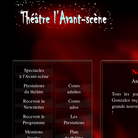
N
Spectacles
à l'Avant-scène
At
Prestations
Cours
du théâtre
adultes
Tous les je
Gonzalez reço
Recevoir la
Cours
grande nouvea
Newsletter
ados
!
Recevoir le
Les
Programme
Prestations
Mentions
Plan
légales
du théâtre