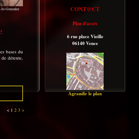
CONT@CT
e-Jo Gonzalez
Plan d'accès
!
6 rue place Vieille
06140 Vence
les bases du
 de détente,
Agrandir le plan
< 1
2
3
>